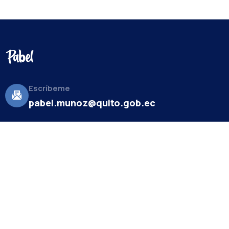
Escríbeme
pabel.munoz@quito.gob.ec
Sobre mí
Christian Pabel Muñoz López
(Quito, 6 de septiembre de
1975) es el actual alcalde del Distrito Metropolitano de Quito.